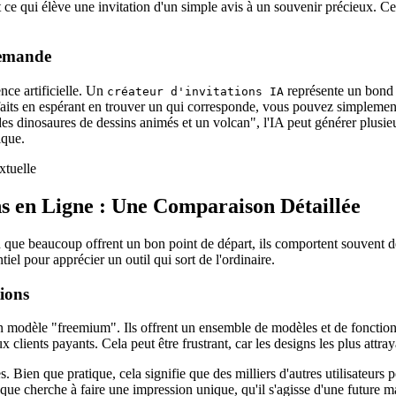
e qui élève une invitation d'un simple avis à un souvenir précieux. Cett
Demande
ence artificielle. Un
représente un bond e
créateur d'invitations IA
-faits en espérant en trouver un qui corresponde, vous pouvez simplemen
c des dinosaures de dessins animés et un volcan", l'IA peut générer plus
ique.
ns en Ligne : Une Comparaison Détaillée
n que beaucoup offrent un bon point de départ, ils comportent souvent des
el pour apprécier un outil qui sort de l'ordinaire.
tions
un modèle "freemium". Ils offrent un ensemble de modèles et de fonction
x clients payants. Cela peut être frustrant, car les designs les plus attr
. Bien que pratique, cela signifie que des milliers d'autres utilisateur
ue cherche à faire une impression unique, qu'il s'agisse d'une future m