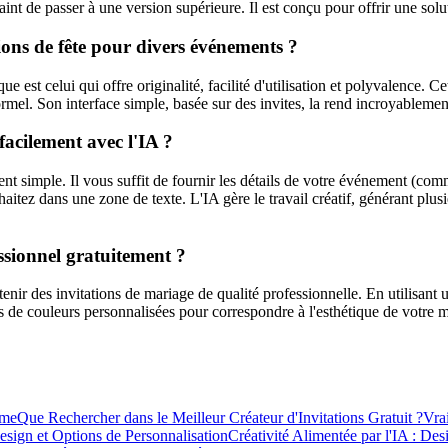
raint de passer à une version supérieure. Il est conçu pour offrir une solu
tions de fête pour divers événements ?
 est celui qui offre originalité, facilité d'utilisation et polyvalence. C
ormel. Son interface simple, basée sur des invites, la rend incroyablem
facilement avec l'IA ?
t simple. Il vous suffit de fournir les détails de votre événement (comme 
aitez dans une zone de texte. L'IA gère le travail créatif, générant plu
essionnel gratuitement ?
ir des invitations de mariage de qualité professionnelle. En utilisant
tes de couleurs personnalisées pour correspondre à l'esthétique de votre
ime
Que Rechercher dans le Meilleur Créateur d'Invitations Gratuit ?
Vra
esign et Options de Personnalisation
Créativité Alimentée par l'IA : D