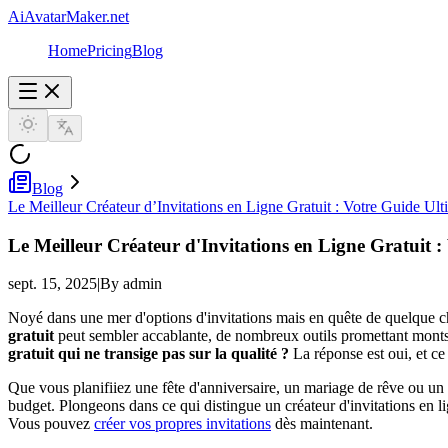
AiAvatarMaker.net
Home
Pricing
Blog
Blog
Le Meilleur Créateur d’Invitations en Ligne Gratuit : Votre Guide Ult
Le Meilleur Créateur d'Invitations en Ligne Gratuit :
sept. 15, 2025
|
By admin
Noyé dans une mer d'options d'invitations mais en quête de quelque ch
gratuit
peut sembler accablante, de nombreux outils promettant monts e
gratuit qui ne transige pas sur la qualité ?
La réponse est oui, et ce 
Que vous planifiiez une fête d'anniversaire, un mariage de rêve ou un 
budget. Plongeons dans ce qui distingue un créateur d'invitations en
Vous pouvez
créer vos propres invitations
dès maintenant.