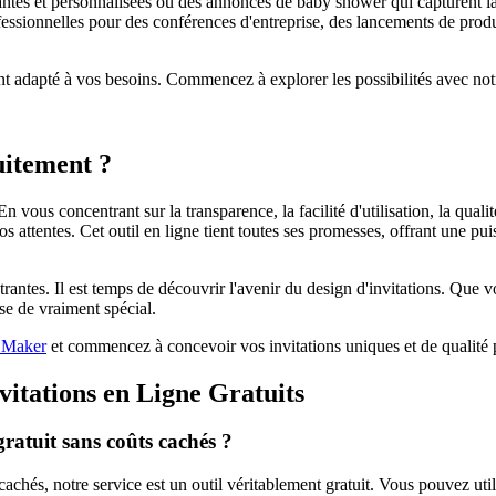
ntes et personnalisées ou des annonces de baby shower qui capturent la 
fessionnelles pour des conférences d'entreprise, des lancements de produi
t adapté à vos besoins. Commencez à explorer les possibilités avec no
uitement ?
n vous concentrant sur la transparence, la facilité d'utilisation, la qua
 attentes. Cet outil en ligne tient toutes ses promesses, offrant une pui
trantes. Il est temps de découvrir l'avenir du design d'invitations. Qu
se de vraiment spécial.
n Maker
et commencez à concevoir vos invitations uniques et de qualité p
vitations en Ligne Gratuits
gratuit sans coûts cachés ?
hés, notre service est un outil véritablement gratuit. Vous pouvez utili