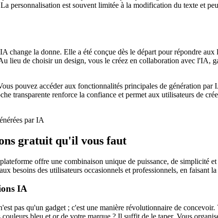
 La personnalisation est souvent limitée à la modification du texte et peu
A change la donne. Elle a été conçue dès le départ pour répondre aux lim
 lieu de choisir un design, vous le créez en collaboration avec l'IA, ga
 Vous pouvez accéder aux fonctionnalités principales de génération par IA
proche transparente renforce la confiance et permet aux utilisateurs de c
ons gratuit qu'il vous faut
 plateforme offre une combinaison unique de puissance, de simplicité et
ux besoins des utilisateurs occasionnels et professionnels, en faisant la
ions IA
n'est pas qu'un gadget ; c'est une manière révolutionnaire de concevoir
s couleurs bleu et or de votre marque ? Il suffit de le taper. Vous organi