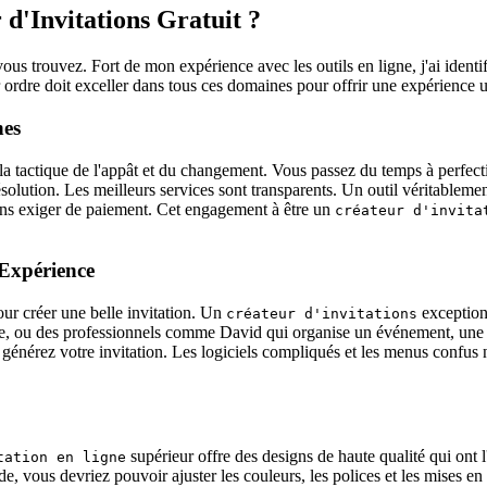
d'Invitations Gratuit ?
s trouvez. Fort de mon expérience avec les outils en ligne, j'ai identifi
 ordre doit exceller dans tous ces domaines pour offrir une expérience util
nes
est la tactique de l'appât et du changement. Vous passez du temps à perfe
ésolution. Les meilleurs services sont transparents. Un outil véritableme
ns exiger de paiement. Cet engagement à être un
créateur d'invita
 Expérience
ur créer une belle invitation. Un
exceptionn
créateur d'invitations
e, ou des professionnels comme David qui organise un événement, une pr
t générez votre invitation. Les logiciels compliqués et les menus confus n
supérieur offre des designs de haute qualité qui ont l'
tation en ligne
de, vous devriez pouvoir ajuster les couleurs, les polices et les mises 