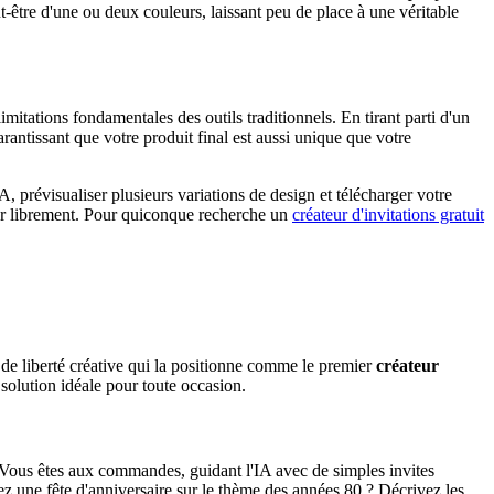
t-être d'une ou deux couleurs, laissant peu de place à une véritable
itations fondamentales des outils traditionnels. En tirant parti d'un
rantissant que votre produit final est aussi unique que votre
, prévisualiser plusieurs variations de design et télécharger votre
réer librement. Pour quiconque recherche un
créateur d'invitations gratuit
 de liberté créative qui la positionne comme le premier
créateur
 solution idéale pour toute occasion.
. Vous êtes aux commandes, guidant l'IA avec de simples invites
sez une fête d'anniversaire sur le thème des années 80 ? Décrivez les