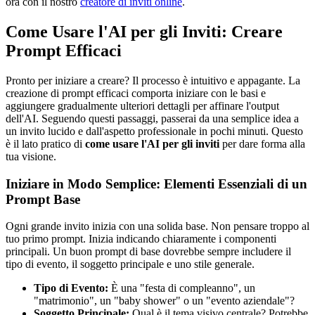
ora con il nostro
creatore di inviti online
.
Come Usare l'AI per gli Inviti: Creare
Prompt Efficaci
Pronto per iniziare a creare? Il processo è intuitivo e appagante. La
creazione di prompt efficaci comporta iniziare con le basi e
aggiungere gradualmente ulteriori dettagli per affinare l'output
dell'AI. Seguendo questi passaggi, passerai da una semplice idea a
un invito lucido e dall'aspetto professionale in pochi minuti. Questo
è il lato pratico di
come usare l'AI per gli inviti
per dare forma alla
tua visione.
Iniziare in Modo Semplice: Elementi Essenziali di un
Prompt Base
Ogni grande invito inizia con una solida base. Non pensare troppo al
tuo primo prompt. Inizia indicando chiaramente i componenti
principali. Un buon prompt di base dovrebbe sempre includere il
tipo di evento, il soggetto principale e uno stile generale.
Tipo di Evento:
È una "festa di compleanno", un
"matrimonio", un "baby shower" o un "evento aziendale"?
Soggetto Principale:
Qual è il tema visivo centrale? Potrebbe