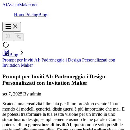
AiAvatarMaker.net
Home
Pricing
Blog
Blog
Prompt per Inviti AI: Padroneggia i Design Personalizzati con
Invitation Maker
Prompt per Inviti AI: Padroneggia i Design
Personalizzati con Invitation Maker
set 7, 2025
|
By admin
Scatena una creatività illimitata per il tuo prossimo evento! In un
mondo di modelli generici, distinguersi è più importante che mai. E
se potessi trasformare la tua esatta visione per un invito in uno
straordinario design, semplicemente usando le tue parole? Con la
potenza di un
generatore di inviti AI
, questo non è solo possibile
ma incredibilmente semplice.
Come creare inviti online
che siano