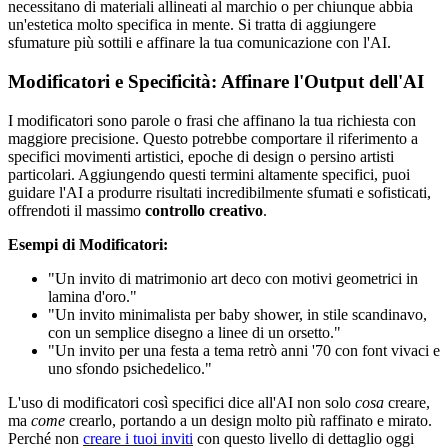
necessitano di materiali allineati al marchio o per chiunque abbia
un'estetica molto specifica in mente. Si tratta di aggiungere
sfumature più sottili e affinare la tua comunicazione con l'AI.
Modificatori e Specificità: Affinare l'Output dell'AI
I modificatori sono parole o frasi che affinano la tua richiesta con
maggiore precisione. Questo potrebbe comportare il riferimento a
specifici movimenti artistici, epoche di design o persino artisti
particolari. Aggiungendo questi termini altamente specifici, puoi
guidare l'AI a produrre risultati incredibilmente sfumati e sofisticati,
offrendoti il massimo
controllo creativo
.
Esempi di Modificatori:
"Un invito di matrimonio art deco con motivi geometrici in
lamina d'oro."
"Un invito minimalista per baby shower, in stile scandinavo,
con un semplice disegno a linee di un orsetto."
"Un invito per una festa a tema retrò anni '70 con font vivaci e
uno sfondo psichedelico."
L'uso di modificatori così specifici dice all'AI non solo
cosa
creare,
ma
come
crearlo, portando a un design molto più raffinato e mirato.
Perché non
creare i tuoi inviti
con questo livello di dettaglio oggi