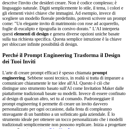
descrive l'invito che desideri creare. Non è codice complesso; è
linguaggio naturale. Digiti semplicemente lo stile, il tema, i colori e
gli elementi visivi chiave che immagini. Ad esempio, invece di
scegliere un modello floreale predefinito, potresti scrivere un prompt
come: "Un elegante invito di matrimonio con rose ad acquerello,
foglie di eucalipto e tipografia in corsivo dorato." L'AI interpreta
questi
elementi di design
e genera diverse opzioni uniche basate
sulla tua richiesta specifica. Questa semplice istruzione è la chiave
per sbloccare infinite possibilità di design.
Perché il Prompt Engineering Trasforma il Design
dei Tuoi Inviti
L'arte di creare prompt efficaci è spesso chiamata
prompt
engineering
. Sebbene suoni tecnico, in realtà si tratta di imparare a
comunicare chiaramente le tue idee all'AI. Questo è ciò che
distingue uno strumento basato sull'AI come Invitation Maker dalle
piattaforme tradizionali basate su modelli. Invece di essere confinato
al design di qualcun altro, sei tu al comando. Padroneggiare il
prompt engineering ti permette di creare un invito davvero
personalizzato per ogni occasione, dalla festa di compleanno
stravagante di un bambino a un sofisticato gala aziendale. È lo
strumento ideale per ottenere un tocco personalizzato che i modelli
tradizionali semplicemente non possono replicare. Inizia a progettare