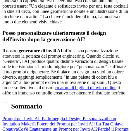
indossa un cappello da festa." Per una festa cocktail più adulta,
potresti usare: "Un elegante e sofisticato invito per una festa cocktail
in stile art deco, con linee geometriche dorate e un'illustrazione di un
bicchiere da martini." La chiave è includere il tema, l'atmosfera e
uno o due elementi visivi chiave.
Posso personalizzare ulteriormente il design
dell'invito dopo la generazione AI?
Il nostro
generatore di inviti AI
offre la sua personalizzazione
attraverso la potenza del prompt engineering. Quando clicchi su
"Genera", l'AI produce quattro distinte variazioni di design basate
sulle tue istruzioni. Il modo migliore per "personalizzare" è affinare
il tuo prompt e rigenerare. Se ti piace un design ma vuoi un colore
diverso, aggiungi semplicemente "in una palette di colori blu e
argento" al tuo prompt e crea una nuova serie di opzioni. Questo
processo iterativo sul nostro
creatore di biglietti d'invito online
ti
offre un immenso controllo creativo per ottenere il risultato perfetto.
Sommario
Prompt per Inviti AI: Padroneggia i Design Personalizzati con
Invitation Maker
Il Potere dei Prompt per Inviti AI: La Tua Chiave
Creativa
Cos'è Esattamente un Prompt per Inviti AI?
Perché il Prompt