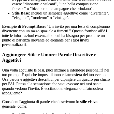
essere "dinosauri e vulcani", "una bella composizione
floreale" o "bicchieri di champagne che brindano".
Stile Base:
Includi un semplice aggettivo come "divertente",
"elegante", "moderno" o "vintage".
Esempio di Prompt Base:
"Un invito per una festa di compleanno
divertente con un razzo spaziale a fumetti." Questo fornisce all'AI
tutte le informazioni essenziali di cui ha bisogno per produrre un
punto di partenza rilevante ed elegante per i tuoi
inviti
personalizzati
.
Aggiungere Stile e Umore: Parole Descritive e
Aggettivi
Una volta acquisite le basi, puoi iniziare a infondere personalità nel
tuo prompt. È qui che imposti il tono e l'atmosfera del tuo evento.
Usa parole e aggettivi descrittivi per dipingere un quadro più chiaro
per l'AI. Pensa alla sensazione che vuoi evocare nei tuoi ospiti
quando vedono l'invito. È eccitazione, eleganza o un'atmosfera
accogliente?
Considera l'aggiunta di parole che descrivono lo
stile visivo
generale, come: