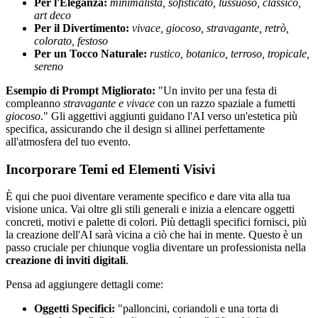
Per l'Eleganza:
minimalista, sofisticato, lussuoso, classico,
art deco
Per il Divertimento:
vivace, giocoso, stravagante, retrò,
colorato, festoso
Per un Tocco Naturale:
rustico, botanico, terroso, tropicale,
sereno
Esempio di Prompt Migliorato:
"Un invito per una festa di
compleanno
stravagante e vivace
con un razzo spaziale a fumetti
giocoso
." Gli aggettivi aggiunti guidano l'AI verso un'estetica più
specifica, assicurando che il design si allinei perfettamente
all'atmosfera del tuo evento.
Incorporare Temi ed Elementi Visivi
È qui che puoi diventare veramente specifico e dare vita alla tua
visione unica. Vai oltre gli stili generali e inizia a elencare oggetti
concreti, motivi e palette di colori. Più dettagli specifici fornisci, più
la creazione dell'AI sarà vicina a ciò che hai in mente. Questo è un
passo cruciale per chiunque voglia diventare un professionista nella
creazione di inviti digitali
.
Pensa ad aggiungere dettagli come:
Oggetti Specifici:
"palloncini, coriandoli e una torta di