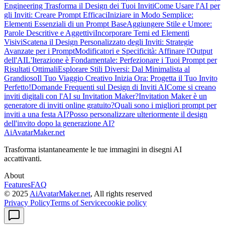
Engineering Trasforma il Design dei Tuoi Inviti
Come Usare l'AI per
gli Inviti: Creare Prompt Efficaci
Iniziare in Modo Semplice:
Elementi Essenziali di un Prompt Base
Aggiungere Stile e Umore:
Parole Descritive e Aggettivi
Incorporare Temi ed Elementi
Visivi
Scatena il Design Personalizzato degli Inviti: Strategie
Avanzate per i Prompt
Modificatori e Specificità: Affinare l'Output
dell'AI
L'Iterazione è Fondamentale: Perfezionare i Tuoi Prompt per
Risultati Ottimali
Esplorare Stili Diversi: Dal Minimalista al
Grandioso
Il Tuo Viaggio Creativo Inizia Ora: Progetta il Tuo Invito
Perfetto!
Domande Frequenti sul Design di Inviti AI
Come si creano
inviti digitali con l'AI su Invitation Maker?
Invitation Maker è un
generatore di inviti online gratuito?
Quali sono i migliori prompt per
inviti a una festa AI?
Posso personalizzare ulteriormente il design
dell'invito dopo la generazione AI?
AiAvatarMaker.net
Trasforma istantaneamente le tue immagini in disegni AI
accattivanti.
About
Features
FAQ
© 2025
AiAvatarMaker.net
, All rights reserved
Privacy Policy
Terms of Service
cookie policy