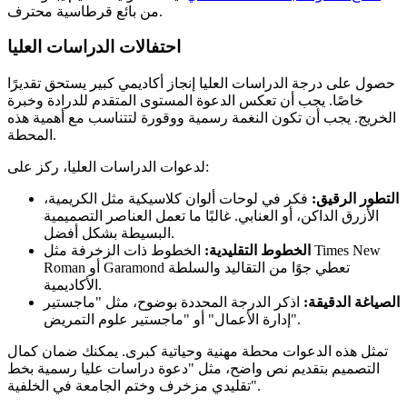
من بائع قرطاسية محترف.
احتفالات الدراسات العليا
حصول على درجة الدراسات العليا إنجاز أكاديمي كبير يستحق تقديرًا
خاصًا. يجب أن تعكس الدعوة المستوى المتقدم للدرادة وخبرة
الخريج. يجب أن تكون النغمة رسمية ووقورة لتتناسب مع أهمية هذه
المحطة.
لدعوات الدراسات العليا، ركز على:
التطور الرقيق:
فكر في لوحات ألوان كلاسيكية مثل الكريمية،
الأزرق الداكن، أو العنابي. غالبًا ما تعمل العناصر التصميمية
البسيطة بشكل أفضل.
الخطوط التقليدية:
الخطوط ذات الزخرفة مثل Times New
Roman أو Garamond تعطي جوًا من التقاليد والسلطة
الأكاديمية.
الصياغة الدقيقة:
اذكر الدرجة المحددة بوضوح، مثل "ماجستير
إدارة الأعمال" أو "ماجستير علوم التمريض".
تمثل هذه الدعوات محطة مهنية وحياتية كبرى. يمكنك ضمان كمال
التصميم بتقديم نص واضح، مثل "دعوة دراسات عليا رسمية بخط
تقليدي مزخرف وختم الجامعة في الخلفية".