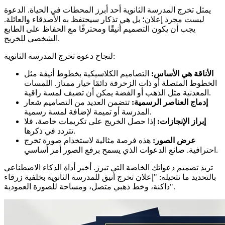
يمثل تخرج المدرسة الثانوية أحد أبرز المحطات في الحياة. الدعوة
ليست مجرد إعلان؛ بل هي تذكار سيحتفظ به الأصدقاء والعائلة.
يجب أن يكون التصميم أنيقًا ومحترفًا مع الحفاظ على الطابع
الشخصي للخريج.
لنجاح دعوة تخرج المدرسة الثانوية:
الأناقة هي الأساس:
التصاميم الكلاسيكية بخطوط أنيقة مثل
الخطوط المتصلة أو ذات الزخرفة دائمًا خيار ممتاز. اللمسات
المعدنية مثل الذهب أو الفضة يمكن أن تضيف لمسة راقية.
إدماج العناصر الرسمية:
تتضمن العديد من التصاميم شعار
المدرسة أو تميمة لإضافة لمسة رسمية.
إبراز الإنجازات:
إذا حصل الخريج على تكريمات خاصة، فلا
تتردد في ذكرها.
عرض الصور:
هذه فرصة مثالية لاستخدام صورة تخرج
احترافية. صانع الدعوات الذي يسمح برفع الصور أمر أساسي.
تريد تصميم دعواتك الخاصة التي تبرز. أخبر أداة الذكاء الاصطناعي
بالتحديد ما تتخيله: "إعلان تخرج أنيق للمدرسة الثانوية بخلفية زرقاء
داكنة، وخط ذهبي متصل، ومساحة للصورة العمودية".