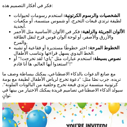
فكر في أفكار التصميم هذه:
الشخصيات والرسوم الكرتونية:
استخدم رسومات لحيوانات
لطيفة ترتدي قبعات التخرج، أو شموس مبتسمة، أو مكعبات
أبجدية.
الألوان الجريئة والزاهية:
فكر في الألوان الأساسية مثل الأحمر
والأزرق والأصفر، أو لوحة ألوان قوس قزح لنقل الطاقة
والمرح.
الخطوط المرحة:
اختر خطوطًا مستديرة أو فقاعية أو تشبه
الخط اليدوي يسهل قراءتها وتناسب الأطفال.
نصوص بسيطة:
استخدم عبارات مثل "ياي! لقد تخرجت!" أو
"استعدوا أيها العالم، ها أنا قادم!"
مع صانع الدعوات بالذكاء الاصطناعي، يمكنك ببساطة وصف ما
تريده. جرب نصًا مثل: "دعوة تخرج لرياض الأطفال لطيفة مع بومة
كرتونية مبتسمة ترتدي قبعة تخرج وخلفية من البالونات الملونة".
سيولد الذكاء الاصطناعي تصاميم فريدة يمكنك الاختيار من بينها في
ثوانٍ.