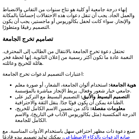
إنهاء درجة جامعية أو كلية هو نتاج سنوات من التفاني والانضباط
والعمل الجاد. يجب أن تنقل دعوات هذه الاحتفالات إحساسًا بالمكانة
والإنجاز. سواء كانت لحفل بكالوريوس أو ماجستير، يجب أن يكون
التصميم رفيعًا ومتطورًا.
تصاميم تخرج الجامعة
تحتفل دعوة تخرج الجامعة بالانتقال من الطالب إلى المحترف.
النغمة عادة ما تكون أكثر رسمية من إعلان الثانوية. إنها لحظة فخر
هائلة للخريج وعائلته.
اعتبارات التصميم لدعوات تخرج الجامعة:
هوية الجامعة:
استخدام ألوان الجامعة، الشعار، أو صورة معلم
جامعي خيار شعور وفعال. يربط الإنجاز مباشرة بالمؤسسة.
التصميم البسيط والأنيق:
التصميم البسيط مع التركيز على
الطباعة يمكن أن يكون قويًا جدًا. ينقل الثقة والاحترافية.
معلومات مفصلة:
تأكد من تضمين الاسم الكامل للخريج،
الدرجة المكتسبة (مثل بكالوريوس الآداب في التاريخ)، والاسم
الكامل للجامعة.
صنع دعوة ذات مظهر احترافي سهل باستخدام الأدوات المناسبة. مع
صانع الدعوات بالذكاء الاصطناعي
، يمكنك توليد تصميم يبدو قادمًا