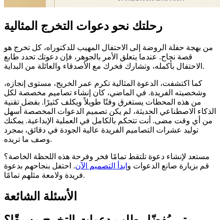
رحلتك نحو دعوات التخرج المثالية
من بهجة حفلة الروضة إلى الاحتفال المهيب للدكتوراه، كل تخرج هو
قصة نجاح. عندما يتعلق الأمر بالجوهر، فإن دعوتك تحدد طابع
الاحتفال بأكمله، وتشارك فخرك مع الأصدقاء والعائلة من البداية.
كما اكتشفت، الدعوة المثالية تكرم عمر الخريج، مستوى إنجازه،
وشخصيته الفريدة. في الماضي، كان إنشاء تصاميم مخصصة لكل
من هذه المحطات يستغرق وقتًا طويلاً ويكلف كثيرًا. بفضل تقنية
الذكاء الاصطناعي الحديثة، لم يكن تصميم الدعوات المخصصة أسهل
من أي وقت مضى. أنت تتحكم بالكامل في العملية الإبداعية. يمكنك
توليد عشرات التصاميم الفريدة عالية الجودة في دقائق، بمجرد
وصف ما تريده.
مستعد لإنشاء دعوة تلتقط تمامًا فخر وفرحة هذه اللحظة الخاصة؟
قم بزيارة صانع الدعوات و
ابدأ التصميم الآن
. احتفل بنجاحهم بدعوة
فريدة ولامعة مثلهم تمامًا.
الأسئلة الشائعة
متى يُفضّل طلب دعوات التخرج مسبقًا؟