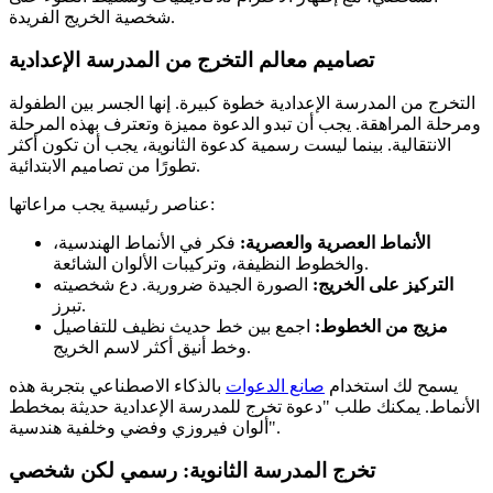
شخصية الخريج الفريدة.
تصاميم معالم التخرج من المدرسة الإعدادية
التخرج من المدرسة الإعدادية خطوة كبيرة. إنها الجسر بين الطفولة
ومرحلة المراهقة. يجب أن تبدو الدعوة مميزة وتعترف بهذه المرحلة
الانتقالية. بينما ليست رسمية كدعوة الثانوية، يجب أن تكون أكثر
تطورًا من تصاميم الابتدائية.
عناصر رئيسية يجب مراعاتها:
الأنماط العصرية والعصرية:
فكر في الأنماط الهندسية،
والخطوط النظيفة، وتركيبات الألوان الشائعة.
التركيز على الخريج:
الصورة الجيدة ضرورية. دع شخصيته
تبرز.
مزيج من الخطوط:
اجمع بين خط حديث نظيف للتفاصيل
وخط أنيق أكثر لاسم الخريج.
يسمح لك استخدام
صانع الدعوات
بالذكاء الاصطناعي بتجربة هذه
الأنماط. يمكنك طلب "دعوة تخرج للمدرسة الإعدادية حديثة بمخطط
ألوان فيروزي وفضي وخلفية هندسية".
تخرج المدرسة الثانوية: رسمي لكن شخصي