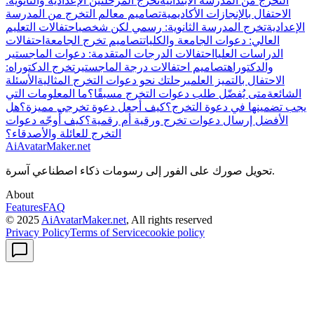
التخرج من المدرسة الابتدائية
تخرج المرحلتين الإعدادية والثانوية:
الاحتفال بالإنجازات الأكاديمية
تصاميم معالم التخرج من المدرسة
الإعدادية
تخرج المدرسة الثانوية: رسمي لكن شخصي
احتفالات التعليم
العالي: دعوات الجامعة والكليات
تصاميم تخرج الجامعة
احتفالات
الدراسات العليا
احتفالات الدرجات المتقدمة: دعوات الماجستير
والدكتوراه
تصاميم احتفالات درجة الماجستير
تخرج الدكتوراه:
الاحتفال بالتميز العلمي
رحلتك نحو دعوات التخرج المثالية
الأسئلة
الشائعة
متى يُفضّل طلب دعوات التخرج مسبقًا؟
ما المعلومات التي
يجب تضمينها في دعوة التخرج؟
كيف أجعل دعوة تخرجي مميزة؟
هل
الأفضل إرسال دعوات تخرج ورقية أم رقمية؟
كيف أُوجّه دعوات
التخرج للعائلة والأصدقاء؟
AiAvatarMaker.net
تحويل صورك على الفور إلى رسومات ذكاء اصطناعي آسرة.
About
Features
FAQ
© 2025
AiAvatarMaker.net
, All rights reserved
Privacy Policy
Terms of Service
cookie policy