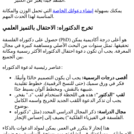
المُنفذ جيدًا يعبر عن الكثير.
يمكنك بسهولة
إنشاء دعواتك الخاصة
التي تحمل الوزن والمكانة
المناسبة لهذا الحدث المهم.
تخرج الدكتوراه: الاحتفال بالتميز العلمي
حصول على دكتوراه الفلسفة (PhD) هو أعلى درجة أكاديمية يمكن
تحقيقها. تمثل سنوات من البحث الأصلي ومساهمة كبيرة في مجال
المعرفة. يجب أن تكون دعوة احتفال الدكتوراه الأكثر رسمية ومكانة
بين الجميع.
عناصر رئيسية لدعوة الدكتوراه:
أقصى درجات الرسمية:
يجب أن يكون التصميم خالدًا وأنيقًا.
فكر في ورق سميك (حتى للنسخ الرقمية)، خطوط تقليدية
شبيهة بالنقش، ومخطط ألوان بسيط جدًا.
لقب "الدكتور":
هذه هي اللحظة لاستخدام لقب "د." بفخر.
يجب أن تذكر الدعوة اللقب الجديد للخريج واسمه الكامل
بوضوح.
مجال الدراسة:
ذكر المجال الدراسي المحدد (مثل "دكتوراه
الفلسفة في الفيزياء الفلكية") يضيف إلى إحساس الإنجاز.
هذا إنجاز لا يتكرر في العمر. يمكن لمولد الدعوات بالذكاء
الاصطناعي مساعدتك في إنشاء تصميم يستحق المناسبة، مع ضمان