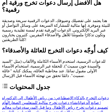
هل الأفضل إرسال دعوات تخرج ورقية أم
رقمية؟
هذا يعتمد على تفضيلك وضيوفك. الدعوات الرقمية سريعة وصديقة
للبيئة وموفرة. إنها مثالية للمشاركة السريعة على وسائل التواصل أو
عبر البريد الإلكتروني. الدعوات الورقية تقدم لمسة تقليدية رسمية
وتكون تذكارًا ملموسًا للأهل والأصدقاء المقربين. كثيرون يختارون
كلتا الطريقتين!
كيف أُوجّه دعوات التخرج للعائلة والأصدقاء؟
للدعوات الرسمية، استخدم الأسماء الكاملة والألقاب (مثل "السيد
والسيدة جون سميث"). للحفلة غير الرسمية، استخدام الأسماء
الأولى مقبول تمامًا. عند مخاطبة العائلة، يمكنك كتابة "عائلة
سميث". دائمًا تحقق من تهجئة الأسماء قبل الإرسال.
جدول المحتويات
دعوات التخرج بالذكاء الاصطناعي: من رياض الأطفال إلى الدكتوراه
| صانع الدعوات
إنشاء دعوات تخرج مثالية للمتعلمين الصغار
إلهام
تصميم دعوات تخرج رياض الأطفال وما قبل المدرسة
دعوات معالم