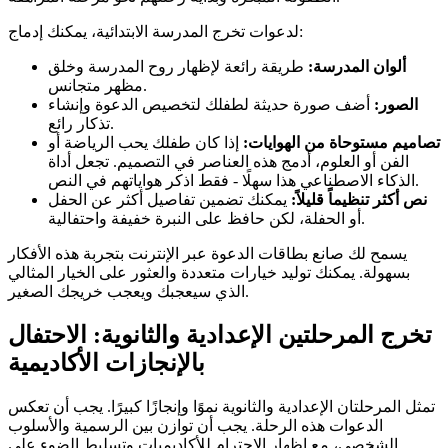
لدعوات تخرج المدرسة الابتدائية، يمكنك إدماج:
ألوان المدرسة:
طريقة رائعة لإظهار روح المدرسة وخلق
مظهر متجانس.
الصور:
أضف صورة حديثة لطفلك لتخصيص الدعوة وإنشاء
تذكار رائع.
تصاميم مستوحاة من الهوايات:
إذا كان طفلك يحب الرياضة أو
الفن أو العلوم، أدمج هذه العناصر في التصميم. تجعل أداة
الذكاء الاصطناعي هذا سهلًا - فقط اذكر هواياتهم في النص.
نص أكثر تنظيماً قليلاً:
يمكنك تضمين تفاصيل أكثر عن الحفل
أو الحفلة، لكن حافظ على النبرة خفيفة واحتفالية.
يسمح لك صانع بطاقات الدعوة عبر الإنترنت بتجربة هذه الأفكار
بسهولة. يمكنك توليد خيارات متعددة والعثور على الخيار المثالي
الذي سيعجبك ويعجب خريجك الصغير.
تخرج المرحلتين الإعدادية والثانوية: الاحتفال
بالإنجازات الأكاديمية
تمثل المرحلتان الإعدادية والثانوية نموًا وإنجازًا كبيرًا. يجب أن تعكس
الدعوات هذه الرحلة. يجب أن توازن بين الرسمية والأسلوب
الشخصي، مع إظهار الاحترام للأكاديميات وتسليط الضوء على