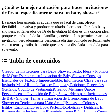
¿Cuál es la mejor aplicación para hacer invitaciones
de fiesta, específicamente para un baby shower?
La mejor herramienta es aquella que es fácil de usar, ofrece
flexibilidad creativa y produce resultados hermosos. Para los baby
showers, el generador de IA de Invitation Maker es una opción ideal
porque va más allá de las plantillas genéricas. Les permite crear una
invitación verdaderamente personalizada que coincide perfectamente
con su tema y estilo, haciendo que se sienta diseñada a medida para
su evento.
Tabla de contenidos
Creador de Invitaciones para Baby Shower: Texto, Ideas y Prompts
de IA
Qué Escribir en su Invitación de Baby Shower: Consejos
Esenciales de Texto
Lo Imprescindible: Información Clave para sus
Invitados
Más Allá de lo Básico: Etiqueta y Peticiones Especiales
(Regalos, Código de Vestimenta)
Creando Mensajes Únicos:
Personalicen su Invitación de Baby Shower
Ideas para Invitaciones
de Baby Shower: Temas e Inspiración de Diseño
Temas de Baby
Shower en Tendencia para [Año Actual]
Paletas de Colores y
Estilos: Encontrando su Look Perfecto
Ecológicas y Digitales: El
Encanto de las Invitaciones Electrónicas para Baby Showers
Genera