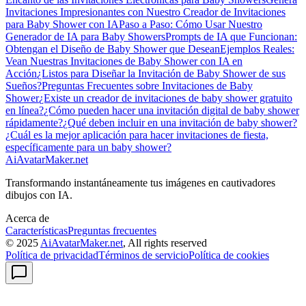
Invitaciones Impresionantes con Nuestro Creador de Invitaciones
para Baby Shower con IA
Paso a Paso: Cómo Usar Nuestro
Generador de IA para Baby Showers
Prompts de IA que Funcionan:
Obtengan el Diseño de Baby Shower que Desean
Ejemplos Reales:
Vean Nuestras Invitaciones de Baby Shower con IA en
Acción
¿Listos para Diseñar la Invitación de Baby Shower de sus
Sueños?
Preguntas Frecuentes sobre Invitaciones de Baby
Shower
¿Existe un creador de invitaciones de baby shower gratuito
en línea?
¿Cómo pueden hacer una invitación digital de baby shower
rápidamente?
¿Qué deben incluir en una invitación de baby shower?
¿Cuál es la mejor aplicación para hacer invitaciones de fiesta,
específicamente para un baby shower?
AiAvatarMaker.net
Transformando instantáneamente tus imágenes en cautivadores
dibujos con IA.
Acerca de
Características
Preguntas frecuentes
© 2025
AiAvatarMaker.net
, All rights reserved
Política de privacidad
Términos de servicio
Política de cookies