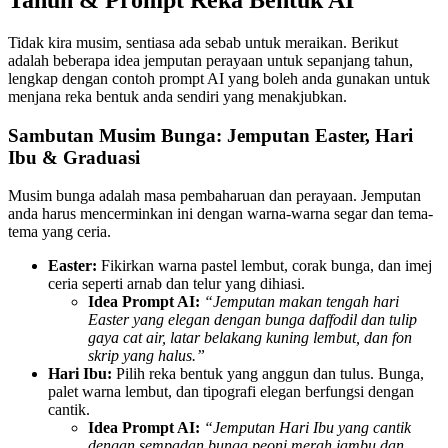
Tahun & Prompt Reka Bentuk AI
Tidak kira musim, sentiasa ada sebab untuk meraikan. Berikut
adalah beberapa idea jemputan perayaan untuk sepanjang tahun,
lengkap dengan contoh prompt AI yang boleh anda gunakan untuk
menjana reka bentuk anda sendiri yang menakjubkan.
Sambutan Musim Bunga: Jemputan Easter, Hari
Ibu & Graduasi
Musim bunga adalah masa pembaharuan dan perayaan. Jemputan
anda harus mencerminkan ini dengan warna-warna segar dan tema-
tema yang ceria.
Easter:
Fikirkan warna pastel lembut, corak bunga, dan imej
ceria seperti arnab dan telur yang dihiasi.
Idea Prompt AI:
“Jemputan makan tengah hari
Easter yang elegan dengan bunga daffodil dan tulip
gaya cat air, latar belakang kuning lembut, dan fon
skrip yang halus.”
Hari Ibu:
Pilih reka bentuk yang anggun dan tulus. Bunga,
palet warna lembut, dan tipografi elegan berfungsi dengan
cantik.
Idea Prompt AI:
“Jemputan Hari Ibu yang cantik
dengan sempadan bunga peoni merah jambu dan