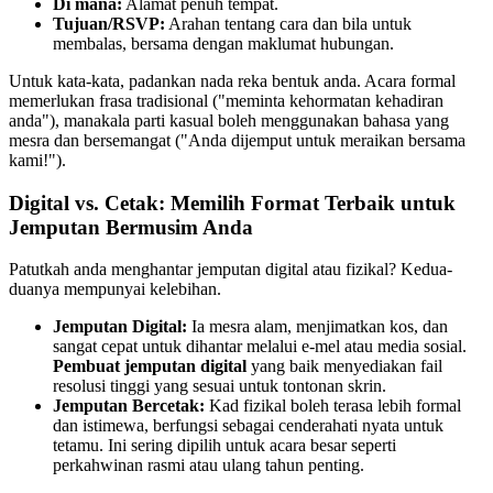
Di mana:
Alamat penuh tempat.
Tujuan/RSVP:
Arahan tentang cara dan bila untuk
membalas, bersama dengan maklumat hubungan.
Untuk kata-kata, padankan nada reka bentuk anda. Acara formal
memerlukan frasa tradisional ("meminta kehormatan kehadiran
anda"), manakala parti kasual boleh menggunakan bahasa yang
mesra dan bersemangat ("Anda dijemput untuk meraikan bersama
kami!").
Digital vs. Cetak: Memilih Format Terbaik untuk
Jemputan Bermusim Anda
Patutkah anda menghantar jemputan digital atau fizikal? Kedua-
duanya mempunyai kelebihan.
Jemputan Digital:
Ia mesra alam, menjimatkan kos, dan
sangat cepat untuk dihantar melalui e-mel atau media sosial.
Pembuat jemputan digital
yang baik menyediakan fail
resolusi tinggi yang sesuai untuk tontonan skrin.
Jemputan Bercetak:
Kad fizikal boleh terasa lebih formal
dan istimewa, berfungsi sebagai cenderahati nyata untuk
tetamu. Ini sering dipilih untuk acara besar seperti
perkahwinan rasmi atau ulang tahun penting.