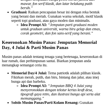
mawar, fon serif klasik, dan latar belakang putih
bersih.”
Graduasi:
Raikan pencapaian besar ini dengan reka bentuk
yang berani dan meriah. Gunakan warna sekolah, motif klasik
seperti topi graduasi, atau gaya moden dan minimalis.
Idea Prompt AI:
“Jemputan parti graduasi moden
untuk graduan universiti, warna biru gelap dan emas,
corak geometri, dan fon sans-serif yang berani.”
Keseronokan Musim Panas: Jemputan Memorial
Day, 4 Julai & Parti Musim Panas
Musim panas adalah tentang tenaga yang bertenaga, keseronokan di
luar rumah, dan perhimpunan santai. Biarkan jemputan anda
menangkap semangat ceria itu.
Memorial Day/4 Julai:
Tema patriotik adalah pilihan klasik.
Fikirkan merah, putih, dan biru, bintang dan jalur, atau imej
bunga api dan barbeku.
Idea Prompt AI:
“Jemputan BBQ 4 Julai yang
menyeronokkan dengan tekstur kertas kraft desa,
tipografi gaya retro, dan ilustrasi bunga api serta alat
memanggang.”
Solstis Musim Panas/Parti Kolam Renang:
Gunakan