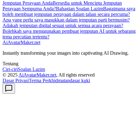
Jemputan Perayaan Anda
Bersedia untuk Mencipta Jemputan
Perayaan Sempurna Anda?
Bahagian Soalan Lazim
Bagaimana saya
boleh membuat jemputan perayaan dalam talian secara percuma?
Apa yang perlu saya masukkan dalam jemputan parti bermusim?
Adakah jemputan digital sesuai untuk semua acara perayaan?
Bolehkah saya menggunakan pembuat jemputan AI untuk sebarang
tema percutian tertentu?
AiAvatarMaker.net
Instantly transforming your images into captivating AI Drawing.
Tentang
Ciri-ciri
Soalan Lazim
© 2025
AiAvatarMaker.net
, All rights reserved
Dasar Privasi
Terma Perkhidmatan
dasar kuki