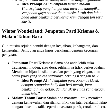
Idea Prompt AI:
“Jemputan makan malam
Thanksgiving yang hangat dan mesra menampilkan
sempadan gaya cat air daun musim luruh dan labu,
pada latar belakang berwarna krim dengan fon serif
klasik.”
Winter Wonderland: Jemputan Parti Krismas &
Malam Tahun Baru
Cuti musim sejuk dipenuhi dengan keajaiban, kehangatan, dan
kemegahan. Jemputan anda harus berkilauan dengan keceriaan
perayaan.
Jemputan Parti Krismas:
Sama ada anda lebih suka
tradisional, moden, atau desa, pilihannya tidak berkesudahan.
Merah dan hijau klasik, emas dan perak yang elegan, atau
corak plaid yang selesa semuanya berfungsi dengan baik.
Idea Prompt AI:
“Jemputan parti Krismas klasik
dengan sempadan holly dan beri merah, latar
belakang hijau gelap, dan fon skrip emas yang elegan
untuk teks.”
Malam Tahun Baru:
Sudah tiba masanya untuk meraikan
dengan kemewahan dan glamor. Fikirkan latar belakang gelap
dengan aksen metalik seperti emas atau perak, corak art deco,