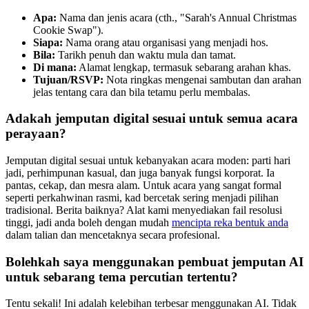
Apa:
Nama dan jenis acara (cth., "Sarah's Annual Christmas
Cookie Swap").
Siapa:
Nama orang atau organisasi yang menjadi hos.
Bila:
Tarikh penuh dan waktu mula dan tamat.
Di mana:
Alamat lengkap, termasuk sebarang arahan khas.
Tujuan/RSVP:
Nota ringkas mengenai sambutan dan arahan
jelas tentang cara dan bila tetamu perlu membalas.
Adakah jemputan digital sesuai untuk semua acara
perayaan?
Jemputan digital sesuai untuk kebanyakan acara moden: parti hari
jadi, perhimpunan kasual, dan juga banyak fungsi korporat. Ia
pantas, cekap, dan mesra alam. Untuk acara yang sangat formal
seperti perkahwinan rasmi, kad bercetak sering menjadi pilihan
tradisional. Berita baiknya? Alat kami menyediakan fail resolusi
tinggi, jadi anda boleh dengan mudah
mencipta reka bentuk anda
dalam talian dan mencetaknya secara profesional.
Bolehkah saya menggunakan pembuat jemputan AI
untuk sebarang tema percutian tertentu?
Tentu sekali! Ini adalah kelebihan terbesar menggunakan AI. Tidak