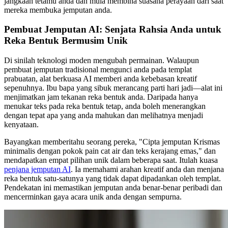
jangkaan tetamu anda dan mula membina suasana perayaan dari saat
mereka membuka jemputan anda.
Pembuat Jemputan AI: Senjata Rahsia Anda untuk
Reka Bentuk Bermusim Unik
Di sinilah teknologi moden mengubah permainan. Walaupun
pembuat jemputan tradisional mengunci anda pada templat
prabuatan, alat berkuasa AI memberi anda kebebasan kreatif
sepenuhnya. Ibu bapa yang sibuk merancang parti hari jadi—alat ini
menjimatkan jam tekanan reka bentuk anda. Daripada hanya
menukar teks pada reka bentuk tetap, anda boleh menerangkan
dengan tepat apa yang anda mahukan dan melihatnya menjadi
kenyataan.
Bayangkan memberitahu seorang pereka, "Cipta jemputan Krismas
minimalis dengan pokok pain cat air dan teks kerajang emas," dan
mendapatkan empat pilihan unik dalam beberapa saat. Itulah kuasa
penjana jemputan AI
. Ia memahami arahan kreatif anda dan menjana
reka bentuk satu-satunya yang tidak dapat dipadankan oleh templat.
Pendekatan ini memastikan jemputan anda benar-benar peribadi dan
mencerminkan gaya acara unik anda dengan sempurna.