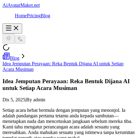
AiAvatarMaker.net
Home
Pricing
Blog
Blog
Idea Jemputan Perayaan: Reka Bentuk Dijana AI untuk Setiap
Acara Musiman
Idea Jemputan Perayaan: Reka Bentuk Dijana AI
untuk Setiap Acara Musiman
Dis 5, 2025
|
By admin
Setiap acara hebat bermula dengan jemputan yang menonjol. Ia
adalah pandangan pertama tetamu anda kepada sambutan—
menetapkan nada dan mencetuskan jangkaan sebelum mereka tiba.
Kami tahu mengatur perancangan acara adalah sesuatu yang
meresahkan. Anda mahukan sesuatu yang istimewa tanpa kerumitan
templat generik atau pereka yang mahal.