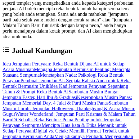
seperti templat yang mengehadkan anda kepada kategori prabuatan,
penjana AI boleh mencipta reka bentuk untuk hampir semua tema
yang boleh anda terangkan. Sama ada anda mahukan "jemputan
parti baju sejuk yang hodoh dengan corak rajutan" atau "jemputan
Malam Tahun Baru futuristik dengan lampu neon," anda hanya
perlu menaipnya dalam kotak prompt, dan AI akan menghidupkan
idea unik anda.
Jadual Kandungan
Idea Jemputan Perayaan: Reka Bentuk Dijana AI untuk Setiap
Acara Musiman
Mengapa Jemputan Bermusim Penting: Mencipta
Suasana Sempurna
Menetapkan Nada: Psikologi Reka Bentuk
Perayaan
Pembuat Jemputan AI: Senjata Rahsia Anda untuk Reka
Bentuk Bermusim Unik
Idea Kad Jemputan Perayaan Sepanjang
Tahun & Prompt Reka Bentuk AI
Sambutan Musim Bunga:
Jemputan Easter, Hari Ibu & Graduasi
Keseronokan Musim Panas:
Jemputan Memorial Day, 4 Julai & Parti Musim Panas
Sambutan
Musim Luruh: Jemputan Halloween, Thanksgiving & Acara Musim
Gugur
Winter Wonderland: Jemputan Parti Krismas & Malam Tahun
Baru
Di Sebalik Reka Bentuk: Petua Penting untuk Jemputan
Perayaan Sempurna
Mencipta Kata-kata & Etika Menarik untuk
Setiap Perayaan
Digital vs. Cetak: Memilih Format Terbaik untuk
Jemputan Bermusim Anda
Menjadikannya Peribadi: Menyesuaikan