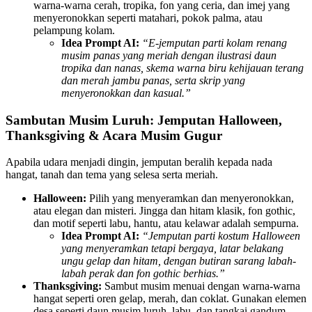
warna-warna cerah, tropika, fon yang ceria, dan imej yang
menyeronokkan seperti matahari, pokok palma, atau
pelampung kolam.
Idea Prompt AI:
“E-jemputan parti kolam renang
musim panas yang meriah dengan ilustrasi daun
tropika dan nanas, skema warna biru kehijauan terang
dan merah jambu panas, serta skrip yang
menyeronokkan dan kasual.”
Sambutan Musim Luruh: Jemputan Halloween,
Thanksgiving & Acara Musim Gugur
Apabila udara menjadi dingin, jemputan beralih kepada nada
hangat, tanah dan tema yang selesa serta meriah.
Halloween:
Pilih yang menyeramkan dan menyeronokkan,
atau elegan dan misteri. Jingga dan hitam klasik, fon gothic,
dan motif seperti labu, hantu, atau kelawar adalah sempurna.
Idea Prompt AI:
“Jemputan parti kostum Halloween
yang menyeramkan tetapi bergaya, latar belakang
ungu gelap dan hitam, dengan butiran sarang labah-
labah perak dan fon gothic berhias.”
Thanksgiving:
Sambut musim menuai dengan warna-warna
hangat seperti oren gelap, merah, dan coklat. Gunakan elemen
desa seperti daun musim luruh, labu, dan tangkai gandum.