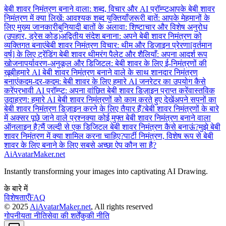
बेबी शावर निमंत्रण बनाने वाला: शब्द, विचार और AI प्रॉम्प्ट
आपके बेबी शावर
निमंत्रण में क्या लिखें: आवश्यक शब्द युक्तियाँ
ज़रूरी बातें: आपके मेहमानों के
लिए मुख्य जानकारी
बुनियादी बातों के अलावा: शिष्टाचार और विशेष अनुरोध
(उपहार, ड्रेस कोड)
अद्वितीय संदेश बनाना: अपने बेबी शावर निमंत्रण को
व्यक्तिगत बनाएं
बेबी शावर निमंत्रण विचार: थीम और डिज़ाइन प्रेरणा
[वर्तमान
वर्ष] के लिए ट्रेंडिंग बेबी शावर थीम
रंग पैलेट और शैलियाँ: अपना आदर्श रूप
खोजना
पर्यावरण-अनुकूल और डिजिटल: बेबी शावर के लिए ई-निमंत्रणों की
खूबी
हमारे AI बेबी शावर निमंत्रण बनाने वाले के साथ शानदार निमंत्रण
बनाएं
कदम-दर-कदम: बेबी शावर के लिए हमारे AI जनरेटर का उपयोग कैसे
करें
प्रभावी AI प्रॉम्प्ट: अपना वांछित बेबी शावर डिज़ाइन प्राप्त करें
वास्तविक
उदाहरण: हमारे AI बेबी शावर निमंत्रणों को काम करते हुए देखें
अपने सपनों का
बेबी शावर निमंत्रण डिज़ाइन करने के लिए तैयार हैं?
बेबी शावर निमंत्रणों के बारे
में अक्सर पूछे जाने वाले प्रश्न
क्या कोई मुफ्त बेबी शावर निमंत्रण बनाने वाला
ऑनलाइन है?
मैं जल्दी से एक डिजिटल बेबी शावर निमंत्रण कैसे बनाऊं?
मुझे बेबी
शावर निमंत्रण में क्या शामिल करना चाहिए?
पार्टी निमंत्रण, विशेष रूप से बेबी
शावर के लिए बनाने के लिए सबसे अच्छा ऐप कौन सा है?
AiAvatarMaker.net
Instantly transforming your images into captivating AI Drawing.
के बारे में
विशेषताएँ
FAQ
© 2025
AiAvatarMaker.net
, All rights reserved
गोपनीयता नीति
सेवा की शर्तें
कुकी नीति