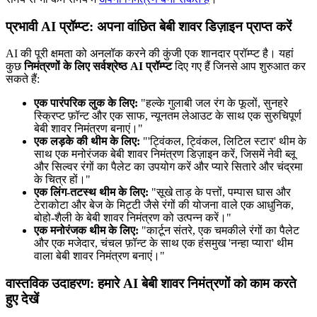
प्रभावी AI प्रॉम्प्ट: अपना वांछित बेबी शावर डिज़ाइन प्राप्त करें
AI की पूरी क्षमता को अनलॉक करने की कुंजी एक शानदार प्रॉम्प्ट है। यहां
कुछ
निमंत्रणों के लिए सर्वश्रेष्ठ AI प्रॉम्प्ट
दिए गए हैं जिनसे आप शुरुआत कर
सकते हैं:
एक पारंपरिक लुक के लिए:
"हल्के गुलाबी जल रंग के फूलों, सुनहरे
स्क्रिप्ट फ़ॉन्ट और एक साफ, न्यूनतम लेआउट के साथ एक सुरुचिपूर्ण
बेबी शावर निमंत्रण बनाएं।"
एक लड़के की थीम के लिए:
"'ट्विंकल, ट्विंकल, लिटिल स्टार' थीम के
साथ एक मनोरंजक बेबी शावर निमंत्रण डिज़ाइन करें, जिसमें नेवी ब्लू
और सिल्वर रंगों का पैलेट का उपयोग करें और प्यारे सितारे और चंद्रमा
के चित्र हों।"
एक लिंग-तटस्थ थीम के लिए:
"सूखे ताड़ के पत्तों, पम्पास घास और
टेराकोटा और बेज के मिट्टी जैसे रंगों की योजना वाले एक आधुनिक,
बोहो-शैली के बेबी शावर निमंत्रण को उत्पन्न करें।"
एक मनोरंजक थीम के लिए:
"कार्टून संतरे, एक चमकीले रंगों का पैलेट
और एक मजेदार, चंचल फ़ॉन्ट के साथ एक हंसमुख 'नन्हा प्यारा' थीम
वाला बेबी शावर निमंत्रण बनाएं।"
वास्तविक उदाहरण: हमारे AI बेबी शावर निमंत्रणों को काम करते
हुए देखें