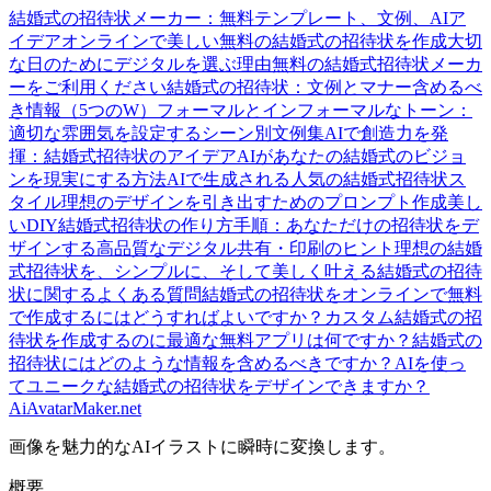
結婚式の招待状メーカー：無料テンプレート、文例、AIア
イデア
オンラインで美しい無料の結婚式の招待状を作成
大切
な日のためにデジタルを選ぶ理由
無料の結婚式招待状メーカ
ーをご利用ください
結婚式の招待状：文例とマナー
含めるべ
き情報（5つのW）
フォーマルとインフォーマルなトーン：
適切な雰囲気を設定する
シーン別文例集
AIで創造力を発
揮：結婚式招待状のアイデア
AIがあなたの結婚式のビジョ
ンを現実にする方法
AIで生成される人気の結婚式招待状ス
タイル
理想のデザインを引き出すためのプロンプト作成
美し
いDIY結婚式招待状の作り方
手順：あなただけの招待状をデ
ザインする
高品質なデジタル共有・印刷のヒント
理想の結婚
式招待状を、シンプルに、そして美しく叶える
結婚式の招待
状に関するよくある質問
結婚式の招待状をオンラインで無料
で作成するにはどうすればよいですか？
カスタム結婚式の招
待状を作成するのに最適な無料アプリは何ですか？
結婚式の
招待状にはどのような情報を含めるべきですか？
AIを使っ
てユニークな結婚式の招待状をデザインできますか？
AiAvatarMaker.net
画像を魅力的なAIイラストに瞬時に変換します。
概要