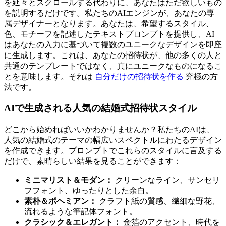
を延々とスクロールする代わりに、あなたはただ欲しいもの
を説明するだけです。私たちのAIエンジンが、あなたの専
属デザイナーとなります。あなたは、希望するスタイル、
色、モチーフを記述したテキストプロンプトを提供し、AI
はあなたの入力に基づいて複数のユニークなデザインを即座
に生成します。これは、あなたの招待状が、他の多くの人と
共通のテンプレートではなく、真にユニークなものになるこ
とを意味します。それは
自分だけの招待状を作る
究極の方
法です。
AIで生成される人気の結婚式招待状スタイル
どこから始めればいいかわかりませんか？私たちのAIは、
人気の結婚式のテーマの幅広いスペクトルにわたるデザイン
を作成できます。プロンプトでこれらのスタイルに言及する
だけで、素晴らしい結果を見ることができます：
ミニマリスト＆モダン：
クリーンなライン、サンセリ
フフォント、ゆったりとした余白。
素朴＆ボヘミアン：
クラフト紙の質感、繊細な野花、
流れるような筆記体フォント。
クラシック＆エレガント：
金箔のアクセント、時代を