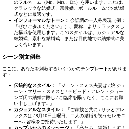
のフルネーム（Mr.、Mrs.、Dr.）を用います。これは、
クラシックな結婚式、宗教婚、ボールルームでの結婚
式などに最適です。
インフォーマルなトーン：
会話調の一人称表現（例：
「ぜひご参加ください」）、愛称、よりリラックスし
た構成を使用します。このスタイルは、カジュアルな
結婚式、素朴な結婚式、または目的地での結婚式に美
しく合います。
シーン別文例集
ここに、あなたを刺激するいくつかのテンプレートがありま
す：
伝統的なスタイル：
「ジョン・スミス夫妻は / 娘 ジェ
ーン・マリー・スミスと / デビッド・アレン・ジョー
ンズ氏の結婚に際し / ご臨席を賜りたく、ここにお願
い申し上げます...」
カジュアルなスタイル：
「ご家族と共に / サラとアレ
ックスは / 8月10日土曜日、二人の結婚を祝うセレモニ
ーへ / 皆様をご招待いたします...」
カップルからのメッセージ：
「私たち、結婚します！