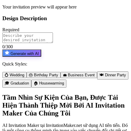
Your invitation preview will appear here
Design Description
Required
0
/
300
Generate with AI
Quick Styles:
💍
Wedding
🎂
Birthday Party
💼
Business Event
🍽️
Dinner Party
🎓
Graduation
🏠
Housewarming
Tầm Nhìn Sự Kiện Của Bạn, Được Tái
Hiện Thành Thiệp Mời Bởi AI Invitation
Maker Của Chúng Tôi
AI Invitation Maker tại InvitationMaker.net sử dụng AI tiên tiến.
Đó
là một công cụ thông minh tập trung vào việc chuyển đổi chi tiết sự