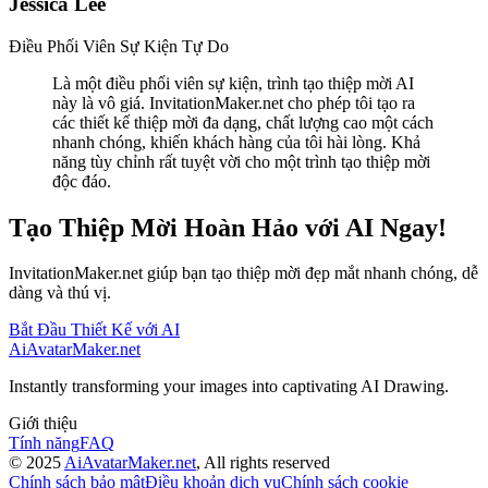
Jessica Lee
Điều Phối Viên Sự Kiện Tự Do
Là một điều phối viên sự kiện, trình tạo thiệp mời AI
này là vô giá. InvitationMaker.net cho phép tôi tạo ra
các thiết kế thiệp mời đa dạng, chất lượng cao một cách
nhanh chóng, khiến khách hàng của tôi hài lòng. Khả
năng tùy chỉnh rất tuyệt vời cho một trình tạo thiệp mời
độc đáo.
Tạo Thiệp Mời Hoàn Hảo với AI Ngay!
InvitationMaker.net giúp bạn tạo thiệp mời đẹp mắt nhanh chóng, dễ
dàng và thú vị.
Bắt Đầu Thiết Kế với AI
AiAvatarMaker.net
Instantly transforming your images into captivating AI Drawing.
Giới thiệu
Tính năng
FAQ
© 2025
AiAvatarMaker.net
, All rights reserved
Chính sách bảo mật
Điều khoản dịch vụ
Chính sách cookie