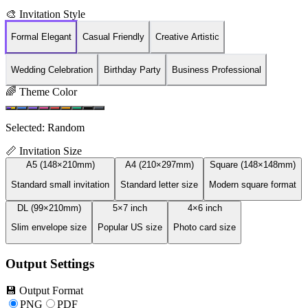
🎨
Invitation Style
Formal Elegant
Casual Friendly
Creative Artistic
Wedding Celebration
Birthday Party
Business Professional
🌈
Theme Color
Selected:
Random
📏
Invitation Size
A5 (148×210mm)
A4 (210×297mm)
Square (148×148mm)
Standard small invitation
Standard letter size
Modern square format
DL (99×210mm)
5×7 inch
4×6 inch
Slim envelope size
Popular US size
Photo card size
Output Settings
💾
Output Format
PNG
PDF