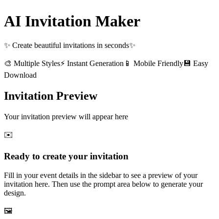
AI Invitation Maker
✨ Create beautiful invitations in seconds✨
🎨
Multiple Styles
⚡
Instant Generation
📱
Mobile Friendly
💾
Easy
Download
Invitation Preview
Your invitation preview will appear here
✉️
Ready to create your invitation
Fill in your event details in the sidebar to see a preview of your
invitation here. Then use the prompt area below to generate your
design.
🖼️