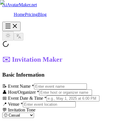
AiAvatarMaker.net
Home
Pricing
Blog
✉️ Invitation Maker
Basic Information
📝
Event Name
*
👤
Host/Organizer
*
📅
Event Date & Time
*
📍
Venue
*
💬
Invitation Tone