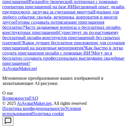
приглашений
Раскройте творческий потенциал с помощью
генератора приглашений на базе ИИ
Бесшовный опыт: дизайн,
предпросмотр, загрузка за считанные минуты
Идеально для
любого события: свадьба, вечеринка, корпоратив и многое
другое
Готовы создавать потрясающие приглашения
бесплатно?
Часто задаваемые вопросы о бесплатных онлайн-
конструкторах приглашений
Существует ли по-настоящему
бесплатный онлайн-конструктор приглашений без скрытых
платежей?
Какое лучшее бесплатное приложение для создания
приглашений на различные мероприятия?
Как быстро и легко
создать приглашения онлайн с помощью ИИ?
Могу ли я
бесплатно создавать профессионально выглядящие свадебные
приглашения?
AiAvatarMaker.net
Мгновенное преобразование ваших изображений в
захватывающие AI-рисунки.
О нас
Возможности
FAQ
© 2025
AiAvatarMaker.net
, All rights reserved
Политика конфиденциальности
Условия
использования
Политика cookie