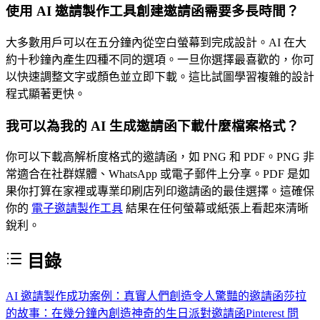
使用 AI 邀請製作工具創建邀請函需要多長時間？
大多數用戶可以在五分鐘內從空白螢幕到完成設計。AI 在大
約十秒鐘內產生四種不同的選項。一旦你選擇最喜歡的，你可
以快速調整文字或顏色並立即下載。這比試圖學習複雜的設計
程式顯著更快。
我可以為我的 AI 生成邀請函下載什麼檔案格式？
你可以下載高解析度格式的邀請函，如 PNG 和 PDF。PNG 非
常適合在社群媒體、WhatsApp 或電子郵件上分享。PDF 是如
果你打算在家裡或專業印刷店列印邀請函的最佳選擇。這確保
你的
電子邀請製作工具
結果在任何螢幕或紙張上看起來清晰
銳利。
目錄
AI 邀請製作成功案例：真實人們創造令人驚豔的邀請函
莎拉
的故事：在幾分鐘內創造神奇的生日派對邀請函
Pinterest 問