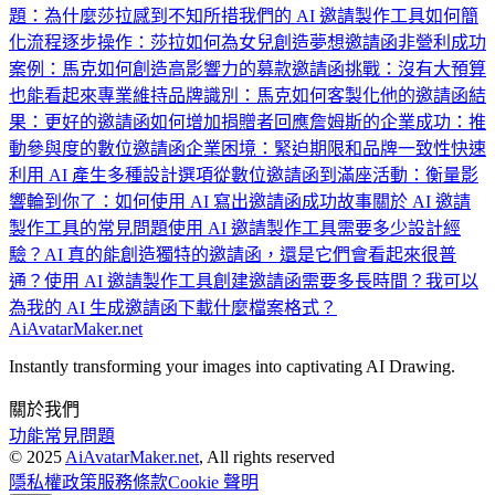
題：為什麼莎拉感到不知所措
我們的 AI 邀請製作工具如何簡
化流程
逐步操作：莎拉如何為女兒創造夢想邀請函
非營利成功
案例：馬克如何創造高影響力的募款邀請函
挑戰：沒有大預算
也能看起來專業
維持品牌識別：馬克如何客製化他的邀請函
結
果：更好的邀請函如何增加捐贈者回應
詹姆斯的企業成功：推
動參與度的數位邀請函
企業困境：緊迫期限和品牌一致性
快速
利用 AI 產生多種設計選項
從數位邀請函到滿座活動：衡量影
響
輪到你了：如何使用 AI 寫出邀請函成功故事
關於 AI 邀請
製作工具的常見問題
使用 AI 邀請製作工具需要多少設計經
驗？
AI 真的能創造獨特的邀請函，還是它們會看起來很普
通？
使用 AI 邀請製作工具創建邀請函需要多長時間？
我可以
為我的 AI 生成邀請函下載什麼檔案格式？
AiAvatarMaker.net
Instantly transforming your images into captivating AI Drawing.
關於我們
功能
常見問題
© 2025
AiAvatarMaker.net
, All rights reserved
隱私權政策
服務條款
Cookie 聲明