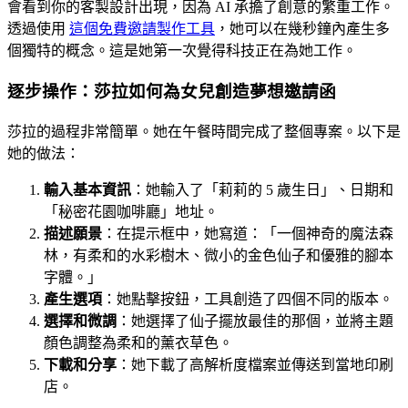
會看到你的客製設計出現，因為 AI 承擔了創意的繁重工作。
透過使用
這個免費邀請製作工具
，她可以在幾秒鐘內產生多
個獨特的概念。這是她第一次覺得科技正在為她工作。
逐步操作：莎拉如何為女兒創造夢想邀請函
莎拉的過程非常簡單。她在午餐時間完成了整個專案。以下是
她的做法：
輸入基本資訊
：她輸入了「莉莉的 5 歲生日」、日期和
「秘密花園咖啡廳」地址。
描述願景
：在提示框中，她寫道：「一個神奇的魔法森
林，有柔和的水彩樹木、微小的金色仙子和優雅的腳本
字體。」
產生選項
：她點擊按鈕，工具創造了四個不同的版本。
選擇和微調
：她選擇了仙子擺放最佳的那個，並將主題
顏色調整為柔和的薰衣草色。
下載和分享
：她下載了高解析度檔案並傳送到當地印刷
店。