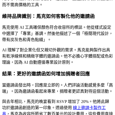
而不需高價格的工具。
維持品牌識別：馬克如何客製化他的邀請函
馬克使用 AI 工具確保顏色符合收容所的標誌。他從樣式設定
中選擇了「專業」基調。然後他描述了一個「極簡現代設計，
帶有炭灰色和青色點綴」。
AI 理解了對企業化但又親切外觀的需求。馬克能夠製作出具
有乾淨線條和精緻字體的邀請函。他不必擔心字體搭配或色彩
理論，因為 AI 自動遵循專業設計原則。
結果：更好的邀請函如何增加捐贈者回應
當邀請函發出時，回應是立即的。人們評論活動感覺多麼「高
端」。因為邀請函看起來專業，捐贈者更認真對待這個活動。
與去年相比，馬克的晚宴看到 RSVP 增加了 20%。他將此歸
功於邀請函創造的第一印象。透過使用
線上邀請卡製作工
具
，馬克為收容所節省了數百美元的設計費用，這些費用直接