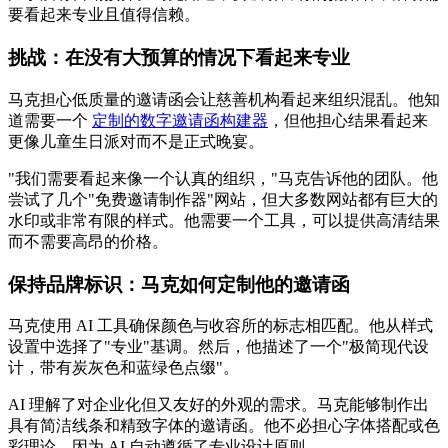
要看起来专业且值得信赖。
挑战：在没有大预算的情况下看起来专业
马克担心低质量的邀请函会让慈善机构看起来组织混乱。他知
道需要一个
定制的数字邀请函构建器
，但他担心结果看起来
更像儿童生日派对而不是正式晚宴。
"我们需要看起来像一个认真的组织，"马克告诉他的团队。他
尝试了几个"免费邀请制作器"网站，但大多数网站都有巨大的
水印或非常有限的样式。他需要一个工具，可以提供高清结果
而不需要高昂的价格。
保持品牌标识：马克如何定制他的邀请函
马克使用 AI 工具确保颜色与收容所的标志相匹配。他从样式
设置中选择了"专业"基调。然后，他描述了一个"极简现代设
计，带有炭灰色和蓝绿色点缀"。
AI 理解了对企业化但又友好的外观的需求。马克能够制作出
具有简洁线条和精致字体的邀请函。他不必担心字体搭配或色
彩理论，因为 AI 自动遵循了专业设计原则。