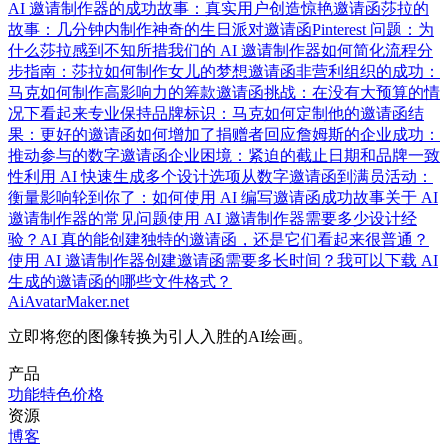
AI 邀请制作器的成功故事：真实用户创造惊艳邀请函
莎拉的
故事：几分钟内制作神奇的生日派对邀请函
Pinterest 问题：为
什么莎拉感到不知所措
我们的 AI 邀请制作器如何简化流程
分
步指南：莎拉如何制作女儿的梦想邀请函
非营利组织的成功：
马克如何制作高影响力的筹款邀请函
挑战：在没有大预算的情
况下看起来专业
保持品牌标识：马克如何定制他的邀请函
结
果：更好的邀请函如何增加了捐赠者回应
詹姆斯的企业成功：
推动参与的数字邀请函
企业困境：紧迫的截止日期和品牌一致
性
利用 AI 快速生成多个设计选项
从数字邀请函到满员活动：
衡量影响
轮到你了：如何使用 AI 编写邀请函成功故事
关于 AI
邀请制作器的常见问题
使用 AI 邀请制作器需要多少设计经
验？
AI 真的能创建独特的邀请函，还是它们看起来很普通？
使用 AI 邀请制作器创建邀请函需要多长时间？
我可以下载 AI
生成的邀请函的哪些文件格式？
AiAvatarMaker.net
立即将您的图像转换为引人入胜的AI绘画。
产品
功能特色
价格
资源
博客