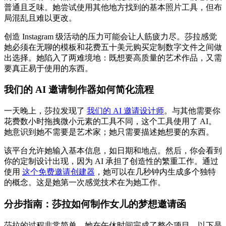
普通且乏味。她尝试使用其他地方找到的基本照片工具，但布
局混乱且难以更改。
创造 Instagram 级活动的压力可能会让人筋疲力尽。莎拉感觉
她必须在无聊的模板和花费五十美元购买定制数字文件之间做
出选择。她陷入了两难境地：既想要高质量的艺术作品，又需
要真正易于使用的东西。
我们的 AI 邀请制作器如何简化流程
一天晚上，莎拉发现了
我们的 AI 邀请设计师
。与其他需要你
花费数小时拖拽微小元素的工具不同，这个工具使用了 AI。
她意识到她不需要是艺术家；她只需要描述她想要的东西。
该平台允许她输入基本信息，如日期和地点。然后，你会看到
你的定制设计出现，因为 AI 承担了创造性的繁重工作。通过
使用
这个免费邀请创建器
，她可以在几秒钟内生成多个独特
的概念。这是她第一次感觉技术在为她工作。
分步指南：莎拉如何制作女儿的梦想邀请函
莎拉的过程非常简单。她在午休时间完成了整个项目。以下是